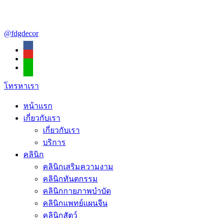
@fdgdecor
โทรหาเรา
หน้าแรก
เกี่ยวกับเรา
เกี่ยวกับเรา
บริการ
คลินิก
คลินิกเสริมความงาม
คลินิกทันตกรรม
คลินิกกายภาพบำบัด
คลินิกแพทย์แผนจีน
คลินิกสัตว์