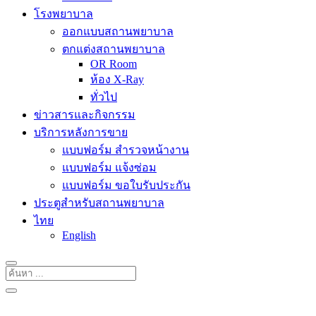
โรงพยาบาล
ออกแบบสถานพยาบาล
ตกแต่งสถานพยาบาล
OR Room
ห้อง X-Ray
ทั่วไป
ข่าวสารและกิจกรรม
บริการหลังการขาย
แบบฟอร์ม สำรวจหน้างาน
แบบฟอร์ม แจ้งซ่อม
แบบฟอร์ม ขอใบรับประกัน
ประตูสำหรับสถานพยาบาล
ไทย
English