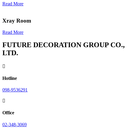
Read More
Xray Room
Read More
FUTURE DECORATION GROUP CO.,
LTD.

Hotline
098-9536291

Office
02-348-3069