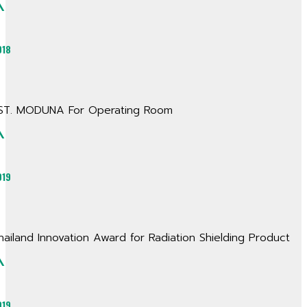
^
018
ST. MODUNA For Operating Room
^
019
hailand Innovation Award for Radiation Shielding Product
^
019