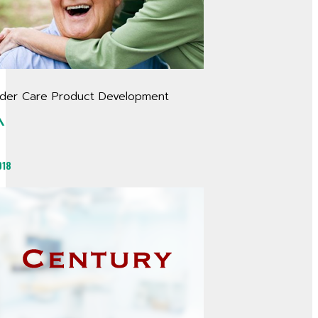
lder Care Product Development
^
018