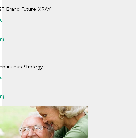
ST Brand Future XRAY
^
017
ontinuous Strategy
^
017