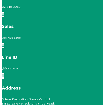
02-348-3069

Sales
081-9388366

Line ID
@Fdgdecor

Address
Future Decoration Group Co., Ltd.
311 La Salle 46, Sukhumvit 105 Road,