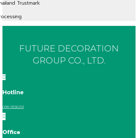
hailand Trustmark
rocessing
FUTURE DECORATION
GROUP CO., LTD.

Hotline
098-9536291

Office