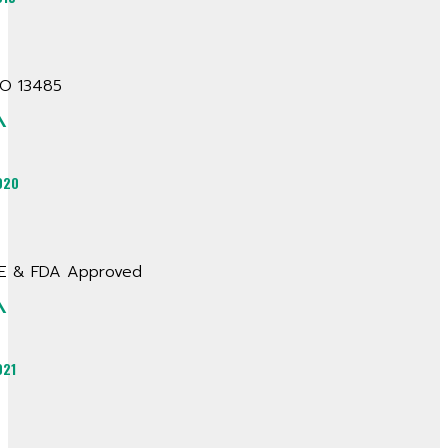
SO 13485
^
020
E & FDA Approved
^
021