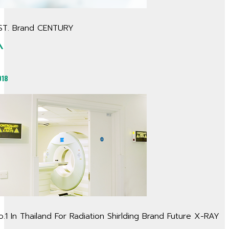
ST. Brand CENTURY
^
018
o.1 In Thailand For Radiation Shirlding Brand Future X-RAY