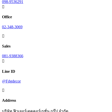
098-9536291

Office
02-348-3069

Sales
081-9388366

Line ID
@Fdgdecor

Address
บริษัท ฟิวเจอร์เดคคอร์เรชั่น กรุ๊ป จำกัด