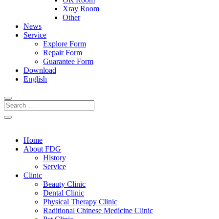
Xray Room
Other
News
Service
Explore Form
Repair Form
Guarantee Form
Download
English
Home
About FDG
History
Service
Clinic
Beauty Clinic
Dental Clinic
Physical Therapy Clinic
Raditional Chinese Medicine Clinic