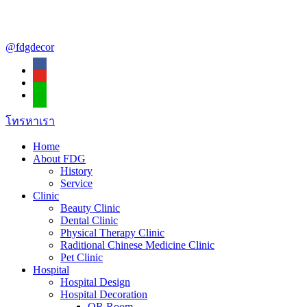
@fdgdecor
โทรหาเรา
Home
About FDG
History
Service
Clinic
Beauty Clinic
Dental Clinic
Physical Therapy Clinic
Raditional Chinese Medicine Clinic
Pet Clinic
Hospital
Hospital Design
Hospital Decoration
OR Room