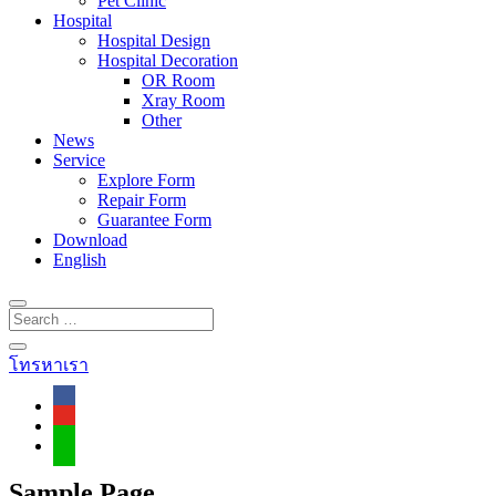
Pet Clinic
Hospital
Hospital Design
Hospital Decoration
OR Room
Xray Room
Other
News
Service
Explore Form
Repair Form
Guarantee Form
Download
English
โทรหาเรา
Sample Page