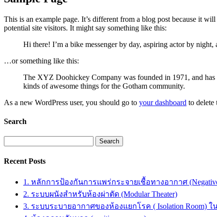
This is an example page. It’s different from a blog post because it wi
potential site visitors. It might say something like this:
Hi there! I’m a bike messenger by day, aspiring actor by night, 
…or something like this:
The XYZ Doohickey Company was founded in 1971, and has been
kinds of awesome things for the Gotham community.
As a new WordPress user, you should go to
your dashboard
to delete
Search
Search
for:
Recent Posts
1. หลักการป้องกันการแพร่กระจายเชื้อทางอากาศ (Negative
2. ระบบผนังสำหรับห้องผ่าตัด (Modular Theater)
3. ระบบระบายอากาศของห้องแยกโรค ( Isolation Room)